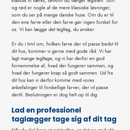
klassisk til værks, selvom du vælger teglsten. Sort
og rød er nogle af de mere klassiske løsninger,
som du ser på mange danske huse. Om du er til
den ene farve eller den farve gør ingen forskel for
os. Vi kan lægge det tegltag, du ønsker.
Er du i tvivl om, hvilken farve der vil passe bedst til
dit hus, kommer vi gerne med gode råd. Vi har
lagt mange tegltage, og vi har derfor en god
fornemmelse af, hvad der fungerer sammen, og
hvad der fungerer knap så godt sammen. Ud fra
dit hus kan vi derfor komme med vores
anbefalinger til forskellige farver, der vil passe
dertil. Beslutningen er dog helt op til dig.​
Lad en professionel
taglægger tage sig af dit tag
Når du skal have et nyt tegltag, er det en god idé