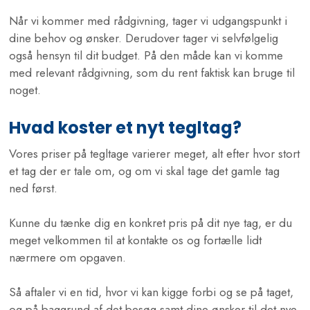
Når vi kommer med rådgivning, tager vi udgangspunkt i
dine behov og ønsker. Derudover tager vi selvfølgelig
også hensyn til dit budget. På den måde kan vi komme
med relevant rådgivning, som du rent faktisk kan bruge til
noget.
​​Hvad koster et nyt tegltag?
Vores priser på tegltage varierer meget, alt efter hvor stort
et tag der er tale om, og om vi skal tage det gamle tag
ned først.
Kunne du tænke dig en konkret pris på dit nye tag, er du
meget velkommen til at kontakte os og fortælle lidt
nærmere om opgaven.
Så aftaler vi en tid, hvor vi kan kigge forbi og se på taget,
og på baggrund af det besøg samt dine ønsker til det nye